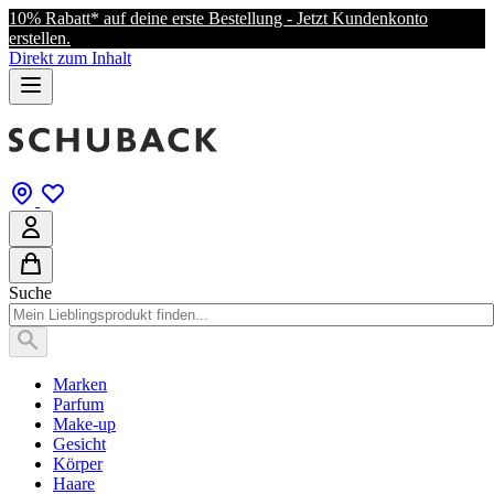
10% Rabatt* auf deine erste Bestellung - Jetzt Kundenkonto
erstellen.
Direkt zum Inhalt
Suche
Marken
Parfum
Make-up
Gesicht
Körper
Haare