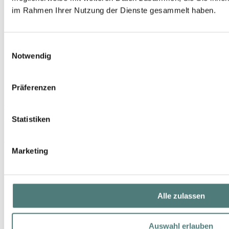
im Rahmen Ihrer Nutzung der Dienste gesammelt haben.
Einwilligungsauswahl
Notwendig
Präferenzen
ELIZABETH ARDEN
Advanced Ceramide Lift & Firm Night Cream
Statistiken
Night Care
99,99 €
Marketing
50 ml (199,98 € / 100 ml)
Alle zulassen
Auswahl erlauben