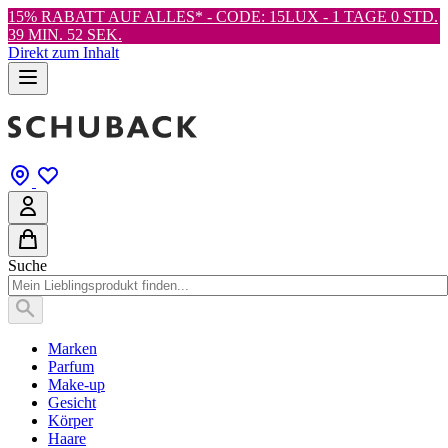
15% RABATT AUF ALLES* - CODE: 15LUX -
1 TAGE 0 STD.
39 MIN. 51 SEK.
Direkt zum Inhalt
Suche
Marken
Parfum
Make-up
Gesicht
Körper
Haare