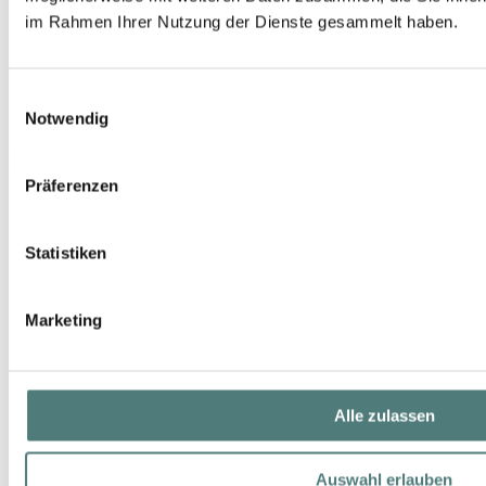
im Rahmen Ihrer Nutzung der Dienste gesammelt haben.
Einwilligungsauswahl
Notwendig
L'OCCITANE
Verbene Creme-Deo
Präferenzen
Deo Cream
19,99 €
Statistiken
50 g (39,98 € / 100 g)
Marketing
Alle zulassen
Auswahl erlauben