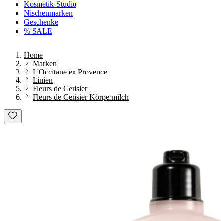
Kosmetik-Studio
Nischenmarken
Geschenke
% SALE
Home
Marken
L'Occitane en Provence
Linien
Fleurs de Cerisier
Fleurs de Cerisier Körpermilch