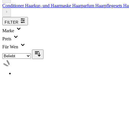
Conditioner
Haarkur- und Haarmaske
Haarparfum
Haarpflegesets
Ha
FILTER
Marke
Preis
Für Wen