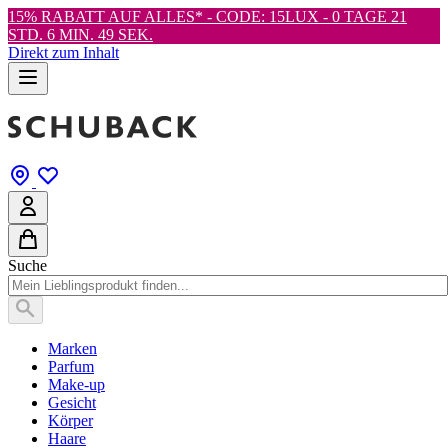
15% RABATT AUF ALLES* - CODE: 15LUX -
0 TAGE 21
STD. 6 MIN. 48 SEK.
Direkt zum Inhalt
Suche
Marken
Parfum
Make-up
Gesicht
Körper
Haare