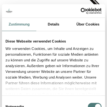
DA VINCI
Classic Wimpern-/Brauenbürstchen
Zustimmung
Details
Über Cookies
Eyelash Brush
10,95 €
1 Stück (10,95 € / 1 Stück)
Diese Webseite verwendet Cookies
Wir verwenden Cookies, um Inhalte und Anzeigen zu
personalisieren, Funktionen für soziale Medien anbieten
zu können und die Zugriffe auf unsere Website zu
analysieren. Außerdem geben wir Informationen zu Ihrer
Verwendung unserer Website an unsere Partner für
soziale Medien, Werbung und Analysen weiter. Unsere
Partner führen diese Informationen möglicherweise mit
weiteren Daten zusammen, die Sie ihnen bereitgestellt
haben oder die sie im Rahmen Ihrer Nutzung der Dienste
gesammelt haben.
Einwilligungsauswahl
Notwendig