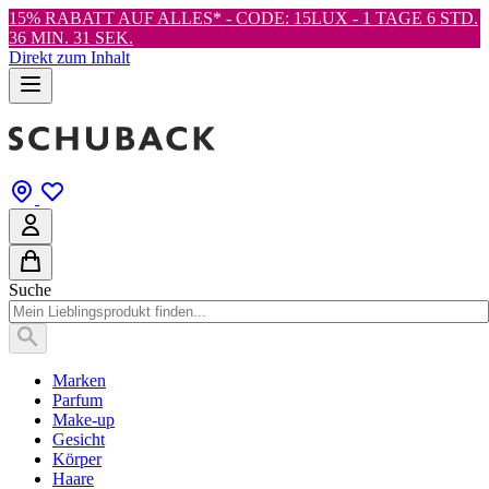
15% RABATT AUF ALLES* - CODE: 15LUX -
1 TAGE 6 STD.
36 MIN. 31 SEK.
Direkt zum Inhalt
Suche
Marken
Parfum
Make-up
Gesicht
Körper
Haare