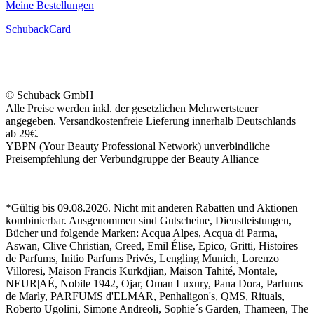
Meine Bestellungen
SchubackCard
© Schuback GmbH
Alle Preise werden inkl. der gesetzlichen Mehrwertsteuer
angegeben. Versandkostenfreie Lieferung innerhalb Deutschlands
ab 29€.
YBPN (Your Beauty Professional Network) unverbindliche
Preisempfehlung der Verbundgruppe der Beauty Alliance
*Gültig bis 09.08.2026. Nicht mit anderen Rabatten und Aktionen
kombinierbar. Ausgenommen sind Gutscheine, Dienstleistungen,
Bücher und folgende Marken: Acqua Alpes, Acqua di Parma,
Aswan, Clive Christian, Creed, Emil Élise, Epico, Gritti, Histoires
de Parfums, Initio Parfums Privés, Lengling Munich, Lorenzo
Villoresi, Maison Francis Kurkdjian, Maison Tahité, Montale,
NEUR|AÉ, Nobile 1942, Ojar, Oman Luxury, Pana Dora, Parfums
de Marly, PARFUMS d'ELMAR, Penhaligon's, QMS, Rituals,
Roberto Ugolini, Simone Andreoli, Sophie´s Garden, Thameen, The