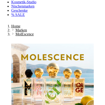
Kosmetik-Studio
Nischenmarken
Geschenke
% SALE
Home
Marken
MolEscence