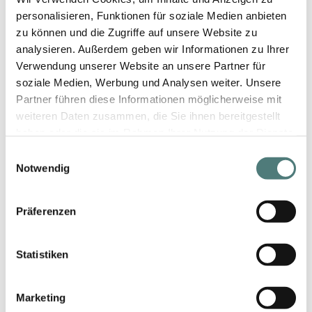
personalisieren, Funktionen für soziale Medien anbieten
zu können und die Zugriffe auf unsere Website zu
MOLESCENCE
MolEscence Jolie EdP
analysieren. Außerdem geben wir Informationen zu Ihrer
Verwendung unserer Website an unsere Partner für
129,00 €
soziale Medien, Werbung und Analysen weiter. Unsere
100 ml (129,00 € / 100 ml)
Partner führen diese Informationen möglicherweise mit
weiteren Daten zusammen, die Sie ihnen bereitgestellt
haben oder die sie im Rahmen Ihrer Nutzung der Dienste
gesammelt haben.
Einwilligungsauswahl
Notwendig
Präferenzen
Statistiken
Marketing