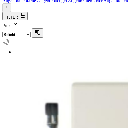
Augenbrauenfarbe
Augenbrauengel
Augenbrauenpuder
Augenbrauens
FILTER
Preis