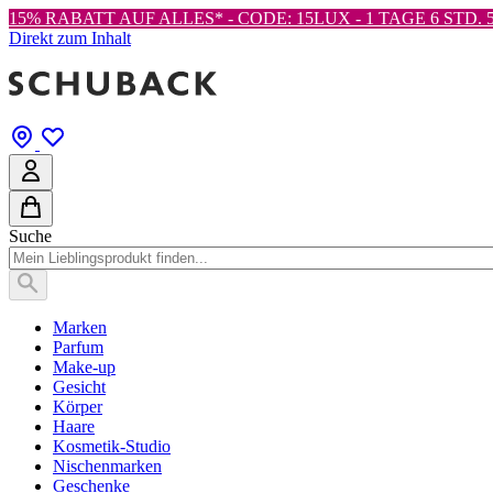
15% RABATT AUF ALLES* - CODE: 15LUX -
1 TAGE 6 STD. 5
Direkt zum Inhalt
Suche
Marken
Parfum
Make-up
Gesicht
Körper
Haare
Kosmetik-Studio
Nischenmarken
Geschenke