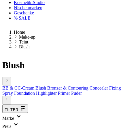
Kosmetik-Studio
Nischenmarken
Geschenke
% SALE
Home
Make-up
Teint
Blush
Blush
BB & CC-Cream
Blush
Bronzer & Contouring
Concealer
Fixing
Spray
Foundation
Highlighter
Primer
Puder
FILTER
Marke
Preis