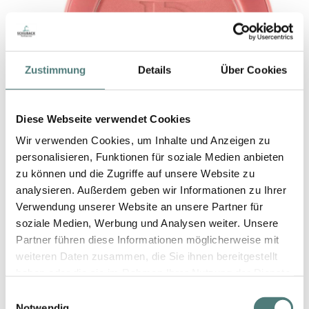
Zustimmung
Details
Über Cookies
Diese Webseite verwendet Cookies
Wir verwenden Cookies, um Inhalte und Anzeigen zu
personalisieren, Funktionen für soziale Medien anbieten
zu können und die Zugriffe auf unsere Website zu
ISADORA
analysieren. Außerdem geben wir Informationen zu Ihrer
The Powder Blush
Rouge
Verwendung unserer Website an unsere Partner für
soziale Medien, Werbung und Analysen weiter. Unsere
UVP 12,99 €
Partner führen diese Informationen möglicherweise mit
weiteren Daten zusammen, die Sie ihnen bereitgestellt
10,45 €
haben oder die sie im Rahmen Ihrer Nutzung der Dienste
4,5 g (2,32 € / 1 g)
gesammelt haben.
Einwilligungsauswahl
Notwendig