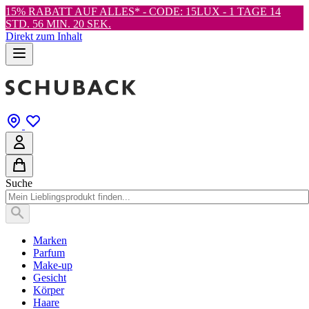
15% RABATT AUF ALLES* - CODE: 15LUX -
1 TAGE 14
STD. 56 MIN. 18 SEK.
Direkt zum Inhalt
Suche
Marken
Parfum
Make-up
Gesicht
Körper
Haare