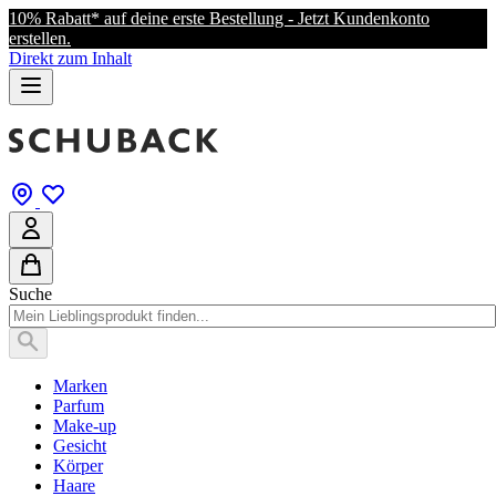
10% Rabatt* auf deine erste Bestellung - Jetzt Kundenkonto
erstellen.
Direkt zum Inhalt
Suche
Marken
Parfum
Make-up
Gesicht
Körper
Haare