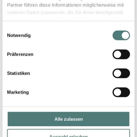
Partner führen diese Informationen möglicherweise mit
weiteren Daten zusammen, die Sie ihnen bereitgestellt
haben oder die sie im Rahmen Ihrer Nutzung der Dienste
gesammelt haben.
Einwilligungsauswahl
Notwendig
NAILTIME
Präferenzen
21 Days Starter 1
Deco-Set
Statistiken
89,99 €
9 Artikel im Set (10,00 € / 1 Artikel im Set)
Marketing
Alle zulassen
Auswahl erlauben