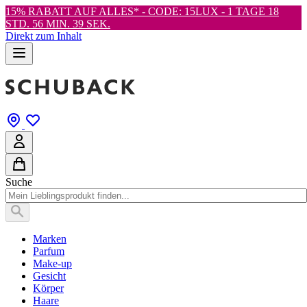
15% RABATT AUF ALLES* - CODE: 15LUX -
1 TAGE 18
STD. 56 MIN. 38 SEK.
Direkt zum Inhalt
Suche
Marken
Parfum
Make-up
Gesicht
Körper
Haare