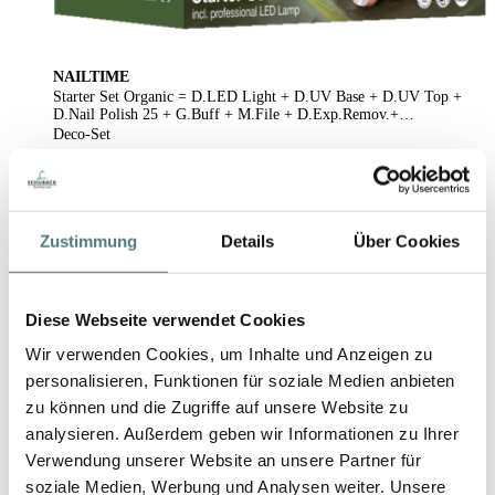
NAILTIME
Starter Set Organic = D.LED Light + D.UV Base + D.UV Top +
D.Nail Polish 25 + G.Buff + M.File + D.Exp.Remov.+
D.Remov.Pads + Nail Clips + Manic.Stäb.
Deco-Set
79,99 €
1 Stück (79,99 € / 1 Stück)
Zustimmung
Details
Über Cookies
Diese Webseite verwendet Cookies
Wir verwenden Cookies, um Inhalte und Anzeigen zu
personalisieren, Funktionen für soziale Medien anbieten
zu können und die Zugriffe auf unsere Website zu
analysieren. Außerdem geben wir Informationen zu Ihrer
Verwendung unserer Website an unsere Partner für
soziale Medien, Werbung und Analysen weiter. Unsere