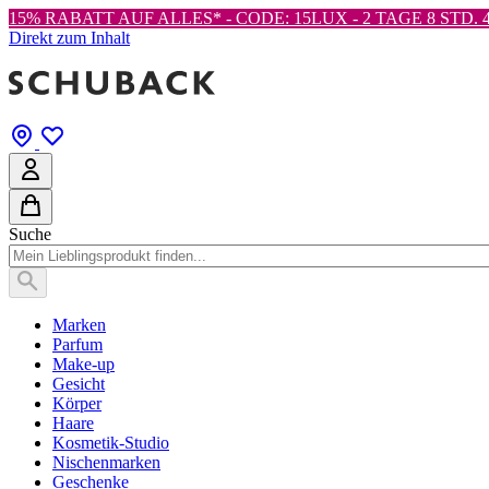
15% RABATT AUF ALLES* - CODE: 15LUX -
2 TAGE 8 STD. 4
Direkt zum Inhalt
Suche
Marken
Parfum
Make-up
Gesicht
Körper
Haare
Kosmetik-Studio
Nischenmarken
Geschenke