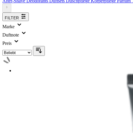
After-Shave
Deodorants
Duftsets
Duschpflege
Körperpflege
Parfum
FILTER
Marke
Duftnote
Preis