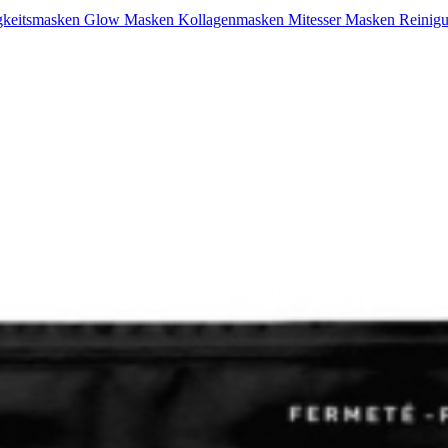
gkeitsmasken
Glow Masken
Kollagenmasken
Mitesser Masken
Reinig