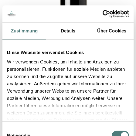
Zustimmung
Details
Über Cookies
Diese Webseite verwendet Cookies
Wir verwenden Cookies, um Inhalte und Anzeigen zu
personalisieren, Funktionen für soziale Medien anbieten
zu können und die Zugriffe auf unsere Website zu
analysieren. Außerdem geben wir Informationen zu Ihrer
Verwendung unserer Website an unsere Partner für
soziale Medien, Werbung und Analysen weiter. Unsere
Partner führen diese Informationen möglicherweise mit
ESSENTIAL PARFUMS
weiteren Daten zusammen, die Sie ihnen bereitgestellt
NICE BERGAMOTE by Antoine Maisondieu EdP Nat. Spray
(nachfüllbar)
haben oder die sie im Rahmen Ihrer Nutzung der Dienste
Perfume Spray
gesammelt haben.
Einwilligungsauswahl
96,99 €
Notwendig