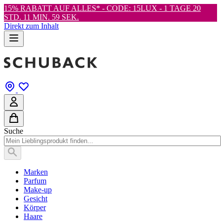
15% RABATT AUF ALLES* - CODE: 15LUX -
1 TAGE 20
STD. 11 MIN. 57 SEK.
Direkt zum Inhalt
Suche
Marken
Parfum
Make-up
Gesicht
Körper
Haare