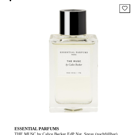
ESSENTIAL PARFUMS
THE MUSC by Calice Becker EdP Nat. Spray (nachfüllbar)