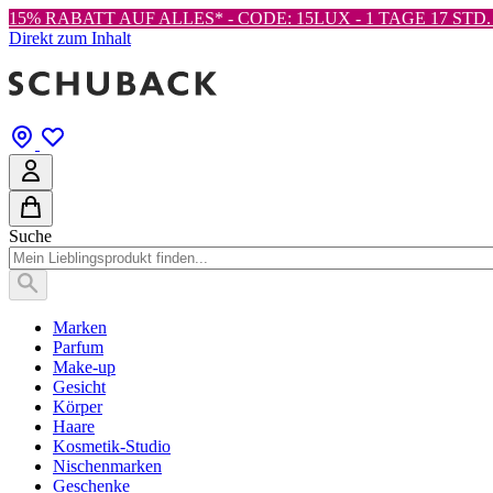
15% RABATT AUF ALLES* - CODE: 15LUX -
1 TAGE 17 STD. 
Direkt zum Inhalt
Suche
Marken
Parfum
Make-up
Gesicht
Körper
Haare
Kosmetik-Studio
Nischenmarken
Geschenke