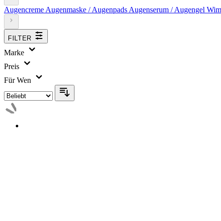
Augencreme
Augenmaske / Augenpads
Augenserum / Augengel
Wim
FILTER
Marke
Preis
Für Wen