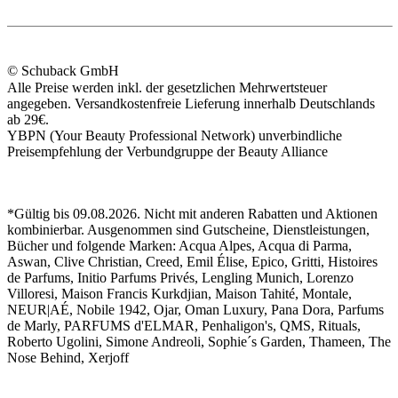
© Schuback GmbH
Alle Preise werden inkl. der gesetzlichen Mehrwertsteuer
angegeben. Versandkostenfreie Lieferung innerhalb Deutschlands
ab 29€.
YBPN (Your Beauty Professional Network) unverbindliche
Preisempfehlung der Verbundgruppe der Beauty Alliance
*Gültig bis 09.08.2026. Nicht mit anderen Rabatten und Aktionen
kombinierbar. Ausgenommen sind Gutscheine, Dienstleistungen,
Bücher und folgende Marken: Acqua Alpes, Acqua di Parma,
Aswan, Clive Christian, Creed, Emil Élise, Epico, Gritti, Histoires
de Parfums, Initio Parfums Privés, Lengling Munich, Lorenzo
Villoresi, Maison Francis Kurkdjian, Maison Tahité, Montale,
NEUR|AÉ, Nobile 1942, Ojar, Oman Luxury, Pana Dora, Parfums
de Marly, PARFUMS d'ELMAR, Penhaligon's, QMS, Rituals,
Roberto Ugolini, Simone Andreoli, Sophie´s Garden, Thameen, The
Nose Behind, Xerjoff