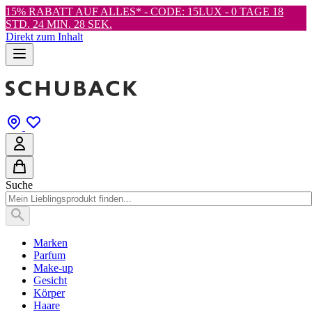
15% RABATT AUF ALLES* - CODE: 15LUX -
0 TAGE 18
STD. 24 MIN. 27 SEK.
Direkt zum Inhalt
Suche
Marken
Parfum
Make-up
Gesicht
Körper
Haare