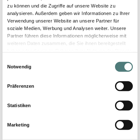
zu können und die Zugriffe auf unsere Website zu
analysieren. Außerdem geben wir Informationen zu Ihrer
DAVIDOFF
Cool Water Deodorant Stick Extremly Mild
Verwendung unserer Website an unsere Partner für
Deo Stick
soziale Medien, Werbung und Analysen weiter. Unsere
Partner führen diese Informationen möglicherweise mit
29,99 €
75 ml (39,99 € / 100 ml)
weiteren Daten zusammen, die Sie ihnen bereitgestellt
haben oder die sie im Rahmen Ihrer Nutzung der Dienste
gesammelt haben.
Einwilligungsauswahl
Notwendig
Präferenzen
Statistiken
Marketing