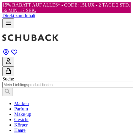
15% RABATT AUF ALLES* - CODE: 15LUX -
2 TAGE 2 STD.
56 MIN. 15 SEK.
Direkt zum Inhalt
Suche
Marken
Parfum
Make-up
Gesicht
Körper
Haare