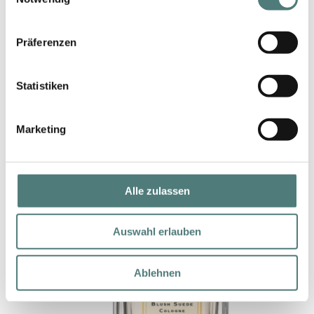
Präferenzen
BON PARFUMEUR
602 Bois Narcotique Intense EdP Nat.
Perfume
Statistiken
183,00 €
100 ml (183,00 € / 100 ml)
Marketing
Alle zulassen
Auswahl erlauben
Ablehnen