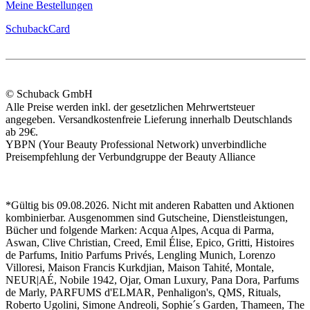
Meine Bestellungen
SchubackCard
© Schuback GmbH
Alle Preise werden inkl. der gesetzlichen Mehrwertsteuer
angegeben. Versandkostenfreie Lieferung innerhalb Deutschlands
ab 29€.
YBPN (Your Beauty Professional Network) unverbindliche
Preisempfehlung der Verbundgruppe der Beauty Alliance
*Gültig bis 09.08.2026. Nicht mit anderen Rabatten und Aktionen
kombinierbar. Ausgenommen sind Gutscheine, Dienstleistungen,
Bücher und folgende Marken: Acqua Alpes, Acqua di Parma,
Aswan, Clive Christian, Creed, Emil Élise, Epico, Gritti, Histoires
de Parfums, Initio Parfums Privés, Lengling Munich, Lorenzo
Villoresi, Maison Francis Kurkdjian, Maison Tahité, Montale,
NEUR|AÉ, Nobile 1942, Ojar, Oman Luxury, Pana Dora, Parfums
de Marly, PARFUMS d'ELMAR, Penhaligon's, QMS, Rituals,
Roberto Ugolini, Simone Andreoli, Sophie´s Garden, Thameen, The