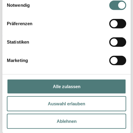
Notwendig
Shop
Präferenzen
Marken
Statistiken
Parfum
Make-up
Marketing
Gesicht
Körper
Haare
Alle zulassen
Nischenmarken
Auswahl erlauben
Geschenke
% SALE
Ablehnen