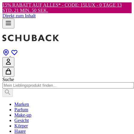
15% RABATT AUF ALLES* - CODE: 15LUX -
0 TAGE 13
STD. 21 MIN. 50 SEK.
Direkt zum Inhalt
Suche
Marken
Parfum
Make-up
Gesicht
Körper
Haare