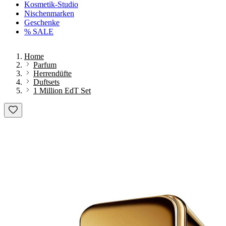
Kosmetik-Studio
Nischenmarken
Geschenke
% SALE
Home
Parfum
Herrendüfte
Duftsets
1 Million EdT Set