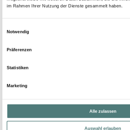
im Rahmen Ihrer Nutzung der Dienste gesammelt haben.
Einwilligungsauswahl
Notwendig
RABANNE
Präferenzen
1 Million Parfum Spray
Perfume Spray
Statistiken
103,00 €
50 ml (206,00 € / 100 ml)
Marketing
Alle zulassen
Auswahl erlauben