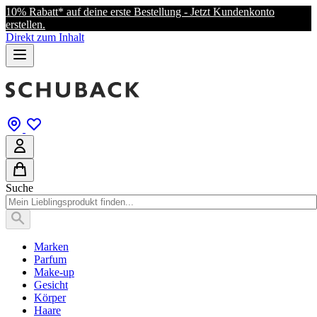
10% Rabatt* auf deine erste Bestellung - Jetzt Kundenkonto
erstellen.
Direkt zum Inhalt
Suche
Marken
Parfum
Make-up
Gesicht
Körper
Haare