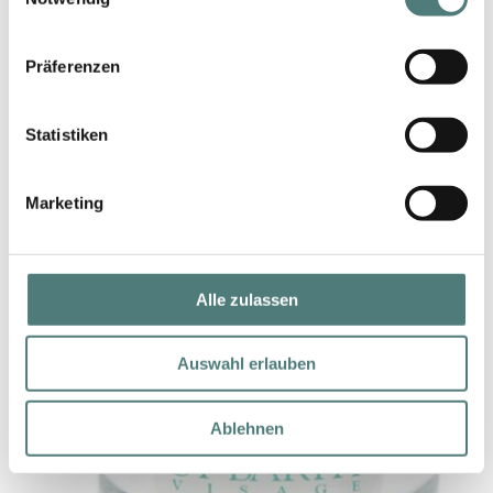
Präferenzen
LIGNE ST. BARTH
Reinigungsmilch
Statistiken
Cleansing
52,99 €
125 ml (42,39 € / 100 ml)
Marketing
Alle zulassen
Auswahl erlauben
Ablehnen