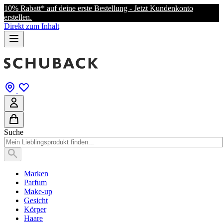
10% Rabatt* auf deine erste Bestellung - Jetzt Kundenkonto
erstellen.
Direkt zum Inhalt
Suche
Marken
Parfum
Make-up
Gesicht
Körper
Haare