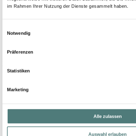
im Rahmen Ihrer Nutzung der Dienste gesammelt haben.
Einwilligungsauswahl
Notwendig
Präferenzen
L:A BRUKET
092 Hand Cream Sage/Rosemary/Lavender Cosmos Natural Certified
Statistiken
Hand Cream
18,99 €
30 ml (63,30 € / 100 ml)
Marketing
Alle zulassen
Auswahl erlauben