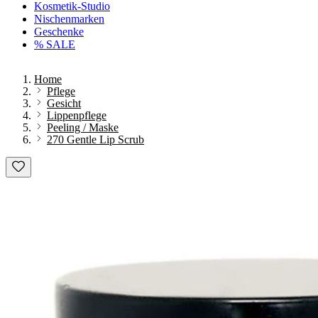
Kosmetik-Studio
Nischenmarken
Geschenke
% SALE
Home
Pflege
Gesicht
Lippenpflege
Peeling / Maske
270 Gentle Lip Scrub