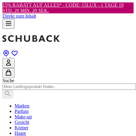
15% RABATT AUF ALLES* - CODE: 15LUX -
1 TAGE 19
STD. 20 MIN. 19 SEK.
Direkt zum Inhalt
Suche
Marken
Parfum
Make-up
Gesicht
Körper
Haare