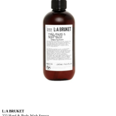
L:A BRUKET
222 Hand & Body Wash Spruce