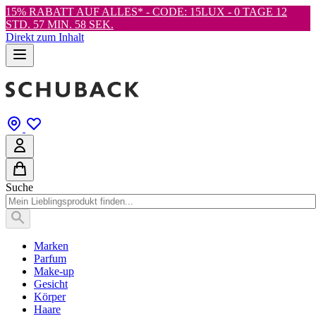
15% RABATT AUF ALLES* - CODE: 15LUX -
0 TAGE 12
STD. 57 MIN. 56 SEK.
Direkt zum Inhalt
Suche
Marken
Parfum
Make-up
Gesicht
Körper
Haare