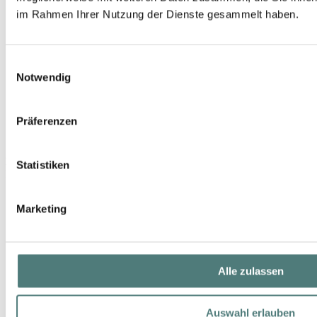
im Rahmen Ihrer Nutzung der Dienste gesammelt haben.
Einwilligungsauswahl
Notwendig
Präferenzen
DECLARÉ
Statistiken
Men Face & Body Soap
Shower
Marketing
16,99 €
100 g (16,99 € / 100 g)
Alle zulassen
Auswahl erlauben