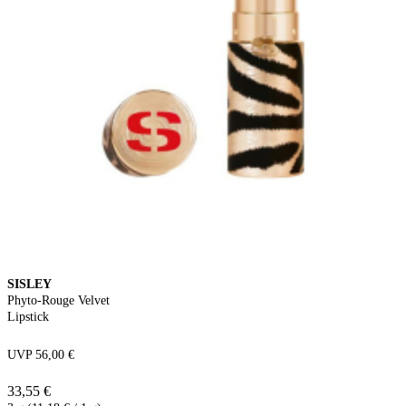
SISLEY
Phyto-Rouge Velvet
Lipstick
UVP 56,00 €
33,55 €