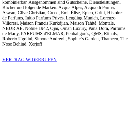
kombinierbar. Ausgenommen sind Gutscheine, Dienstleistungen,
Bücher und folgende Marken: Acqua Alpes, Acqua di Parma,
Aswan, Clive Christian, Creed, Emil Élise, Epico, Gritti, Histoires
de Parfums, Initio Parfums Privés, Lengling Munich, Lorenzo
Villoresi, Maison Francis Kurkdjian, Maison Tahité, Montale,
NEUR|AÉ, Nobile 1942, Ojar, Oman Luxury, Pana Dora, Parfums
de Marly, PARFUMS d'ELMAR, Penhaligon's, QMS, Rituals,
Roberto Ugolini, Simone Andreoli, Sophie´s Garden, Thameen, The
Nose Behind, Xerjoff
VERTRAG WIDERRUFEN