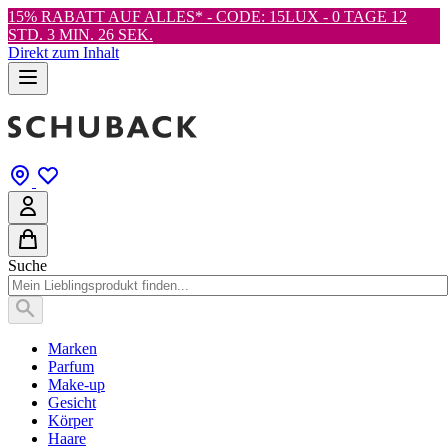
15% RABATT AUF ALLES* - CODE: 15LUX -
0 TAGE 12
STD. 3 MIN. 25 SEK.
Direkt zum Inhalt
Suche
Marken
Parfum
Make-up
Gesicht
Körper
Haare