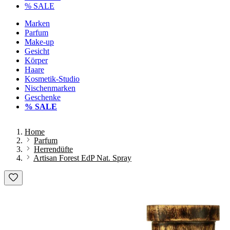
% SALE
Marken
Parfum
Make-up
Gesicht
Körper
Haare
Kosmetik-Studio
Nischenmarken
Geschenke
% SALE
Home
Parfum
Herrendüfte
Artisan Forest EdP Nat. Spray