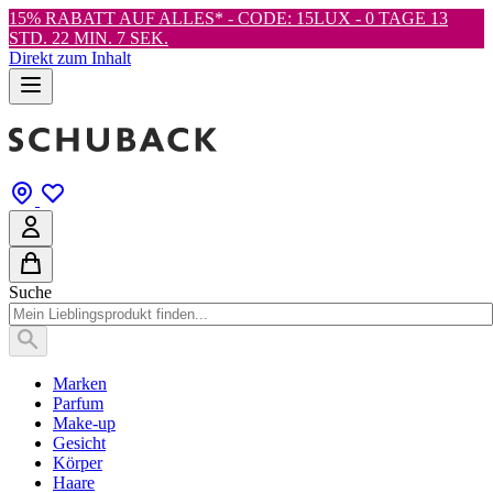
15% RABATT AUF ALLES* - CODE: 15LUX -
0 TAGE 13
STD. 22 MIN. 6 SEK.
Direkt zum Inhalt
Suche
Marken
Parfum
Make-up
Gesicht
Körper
Haare