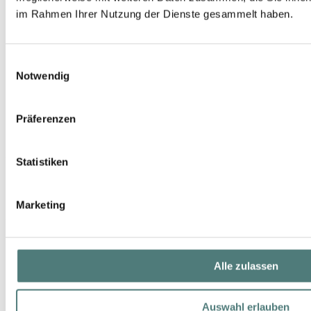
im Rahmen Ihrer Nutzung der Dienste gesammelt haben.
Einwilligungsauswahl
Notwendig
Präferenzen
SISLEY
Statistiken
Sisleya L´Integral Anti-Age Sérum Essentiel Longévité
Anti-Aging
507,00 €
Marketing
30 ml (1.690,00 € / 100 ml)
Alle zulassen
Auswahl erlauben