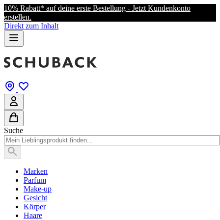
10% Rabatt* auf deine erste Bestellung - Jetzt Kundenkonto
erstellen.
Direkt zum Inhalt
Suche
Marken
Parfum
Make-up
Gesicht
Körper
Haare