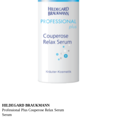
HILDEGARD BRAUKMANN
Professional Plus Couperose Relax Serum
Serum