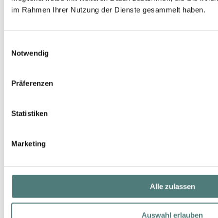
im Rahmen Ihrer Nutzung der Dienste gesammelt haben.
Einwilligungsauswahl
Notwendig
Präferenzen
HILDEGARD BRAUKMANN
Professional Plus Aufbau Creme
Night Care
Statistiken
16,99 €
50 ml (33,98 € / 100 ml)
Marketing
Alle zulassen
Auswahl erlauben