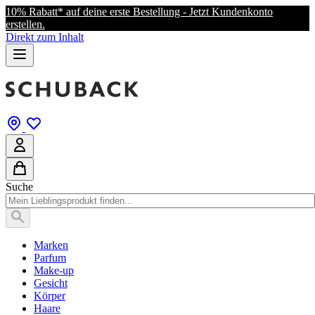
10% Rabatt* auf deine erste Bestellung - Jetzt Kundenkonto
erstellen.
Direkt zum Inhalt
Suche
Marken
Parfum
Make-up
Gesicht
Körper
Haare