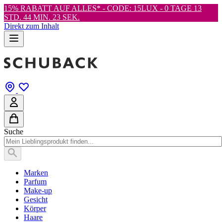
15% RABATT AUF ALLES* - CODE: 15LUX -
0 TAGE 13
STD. 44 MIN. 22 SEK.
Direkt zum Inhalt
Suche
Marken
Parfum
Make-up
Gesicht
Körper
Haare