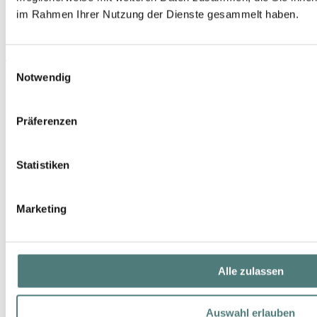
im Rahmen Ihrer Nutzung der Dienste gesammelt haben.
PENHALIGON'S
Einwilligungsauswahl
Trade Routes Halfeti Eau de Parfum
Notwendig
EdP Spray
123,00 €
30 ml (410,00 € / 100 ml)
Präferenzen
Statistiken
Marketing
Alle zulassen
Auswahl erlauben