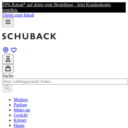
10% Rabatt* auf deine erste Bestellung - Jetzt Kundenkonto
erstellen.
Direkt zum Inhalt
Suche
Marken
Parfum
Make-up
Gesicht
Körper
Haare