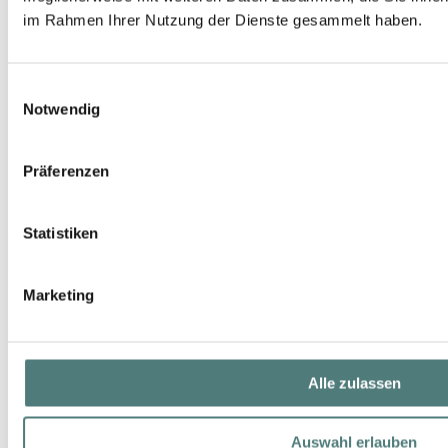
im Rahmen Ihrer Nutzung der Dienste gesammelt haben.
Einwilligungsauswahl
Notwendig
Präferenzen
Statistiken
HILDEGARD BRAUKMANN
Essentials Couperose Relax Tag SPF 15
Day Care
Marketing
19,99 €
50 ml (39,98 € / 100 ml)
Alle zulassen
Auswahl erlauben