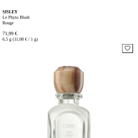
SISLEY
Le Phyto Blush
Rouge
71,99 €
6,5 g (11,08 € / 1 g)