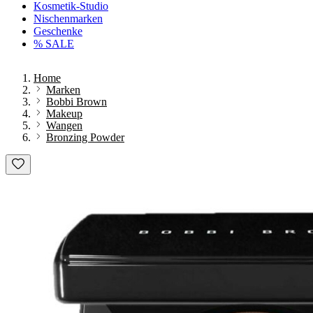
Kosmetik-Studio
Nischenmarken
Geschenke
% SALE
Home
Marken
Bobbi Brown
Makeup
Wangen
Bronzing Powder