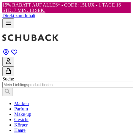
15% RABATT AUF ALLES* - CODE: 15LUX -
1 TAGE 16
STD. 7 MIN. 17 SEK.
Direkt zum Inhalt
Suche
Marken
Parfum
Make-up
Gesicht
Körper
Haare