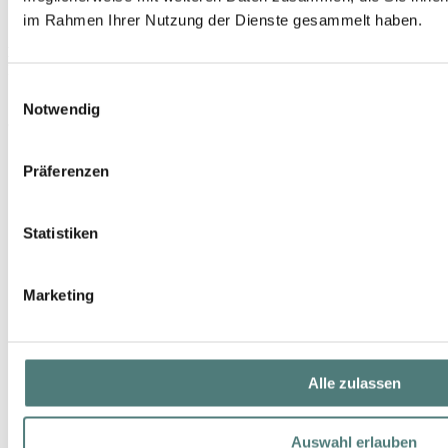
im Rahmen Ihrer Nutzung der Dienste gesammelt haben.
BARBARA HOFMANN
Make-up Blender biologisch abbaubar
Einwilligungsauswahl
Sponge
Notwendig
8,95 €
1 Stück (8,95 € / 1 Stück)
Präferenzen
Statistiken
Marketing
Alle zulassen
Auswahl erlauben