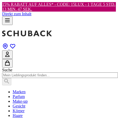
15% RABATT AUF ALLES* - CODE: 15LUX -
1 TAGE 5 STD.
13 MIN. 46 SEK.
Direkt zum Inhalt
Suche
Marken
Parfum
Make-up
Gesicht
Körper
Haare