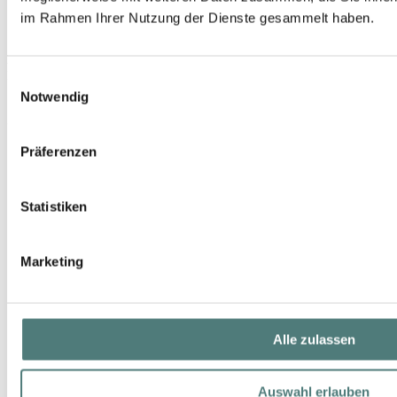
im Rahmen Ihrer Nutzung der Dienste gesammelt haben.
DR. BARBARA STURM
Face Cream Light
Einwilligungsauswahl
Notwendig
166,00 €
50 ml (332,00 € / 100 ml)
Präferenzen
Statistiken
Marketing
Alle zulassen
Auswahl erlauben