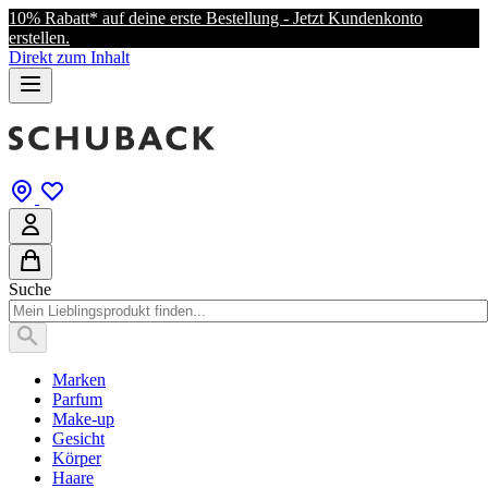
10% Rabatt* auf deine erste Bestellung - Jetzt Kundenkonto
erstellen.
Direkt zum Inhalt
Suche
Marken
Parfum
Make-up
Gesicht
Körper
Haare