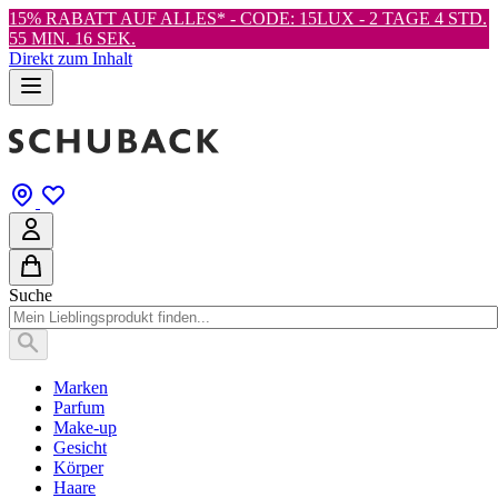
15% RABATT AUF ALLES* - CODE: 15LUX -
2 TAGE 4 STD.
55 MIN. 14 SEK.
Direkt zum Inhalt
Suche
Marken
Parfum
Make-up
Gesicht
Körper
Haare