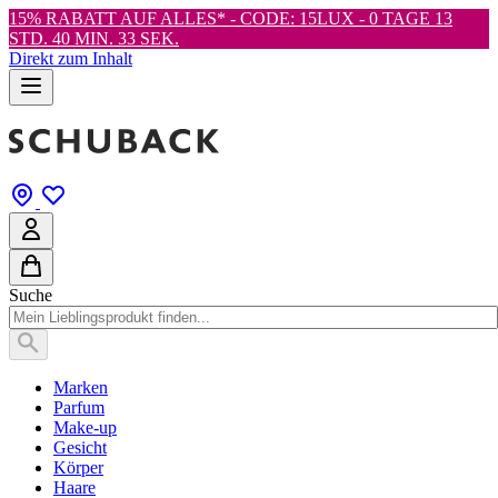
15% RABATT AUF ALLES* - CODE: 15LUX -
0 TAGE 13
STD. 40 MIN. 31 SEK.
Direkt zum Inhalt
Suche
Marken
Parfum
Make-up
Gesicht
Körper
Haare