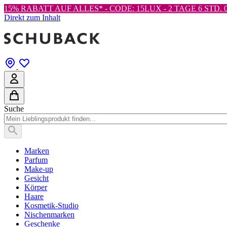
15% RABATT AUF ALLES* - CODE: 15LUX -
2 TAGE 6 STD. 0
Direkt zum Inhalt
Suche
Marken
Parfum
Make-up
Gesicht
Körper
Haare
Kosmetik-Studio
Nischenmarken
Geschenke