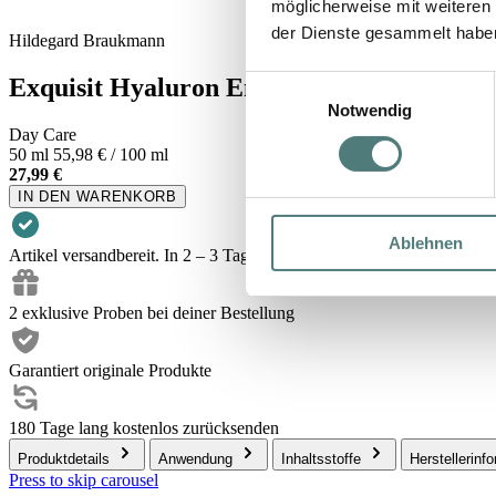
möglicherweise mit weiteren
der Dienste gesammelt habe
Hildegard Braukmann
Exquisit Hyaluron Energie Creme Tag
Einwilligungsauswahl
Notwendig
Day Care
50 ml
55,98 € / 100 ml
27,99 €
IN DEN WARENKORB
Ablehnen
Artikel versandbereit. In 2 – 3 Tagen bei dir.
2 exklusive Proben bei deiner Bestellung
Garantiert originale Produkte
180 Tage lang kostenlos zurücksenden
Produktdetails
Anwendung
Inhaltsstoffe
Herstellerinf
Press to skip carousel