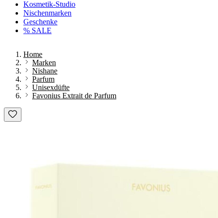
Kosmetik-Studio
Nischenmarken
Geschenke
% SALE
Home
Marken
Nishane
Parfum
Unisexdüfte
Favonius Extrait de Parfum