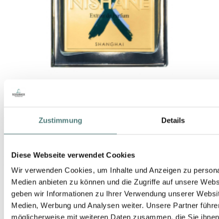
Zustimmung
Details
NISHANE
X Collection Wulong Cha X Perfume Spray
Perfume Spray
252,00 €
Diese Webseite verwendet Cookies
50 ml (504,00 € / 100 ml)
Wir verwenden Cookies, um Inhalte und Anzeigen zu personal
Medien anbieten zu können und die Zugriffe auf unsere Web
geben wir Informationen zu Ihrer Verwendung unserer Websit
Medien, Werbung und Analysen weiter. Unsere Partner führe
möglicherweise mit weiteren Daten zusammen, die Sie ihnen b