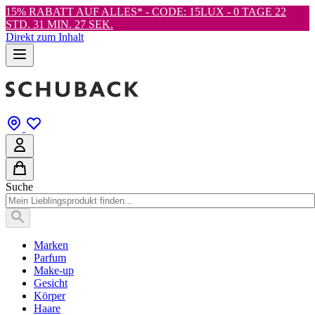
15% RABATT AUF ALLES* - CODE: 15LUX -
0 TAGE 22
STD. 31 MIN. 25 SEK.
Direkt zum Inhalt
Suche
Marken
Parfum
Make-up
Gesicht
Körper
Haare