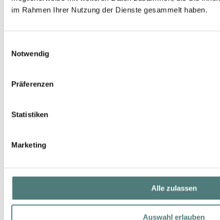
im Rahmen Ihrer Nutzung der Dienste gesammelt haben.
Einwilligungsauswahl
Notwendig
JEAN PAUL GAULTIER
Scandal Le Parfum E.d.P. Nat. Spray Intense
Präferenzen
EdP Spray
UVP 83,00 €
Statistiken
51,42 €
30 ml (171,40 € / 100 ml)
Marketing
Alle zulassen
Auswahl erlauben