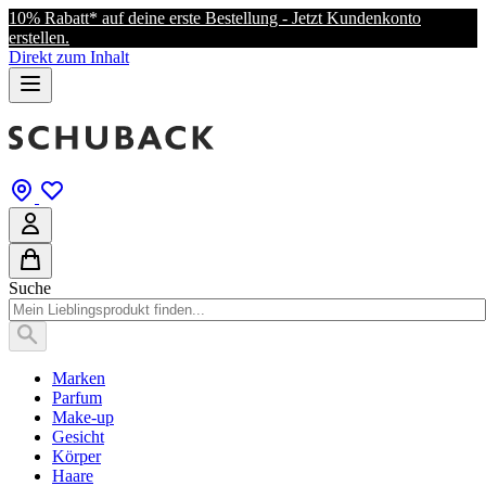
10% Rabatt* auf deine erste Bestellung - Jetzt Kundenkonto
erstellen.
Direkt zum Inhalt
Suche
Marken
Parfum
Make-up
Gesicht
Körper
Haare