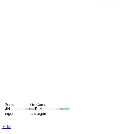
Größeres
Größeres
Bild
Bild
anzeigen
anzeigen
Erbe