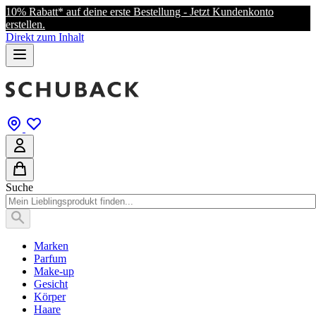
10% Rabatt* auf deine erste Bestellung - Jetzt Kundenkonto
erstellen.
Direkt zum Inhalt
Suche
Marken
Parfum
Make-up
Gesicht
Körper
Haare