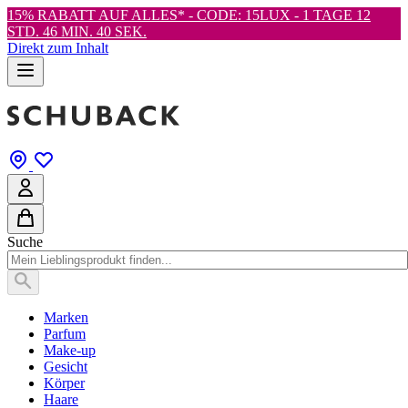
15% RABATT AUF ALLES* - CODE: 15LUX -
1 TAGE 12
STD. 46 MIN. 38 SEK.
Direkt zum Inhalt
Suche
Marken
Parfum
Make-up
Gesicht
Körper
Haare