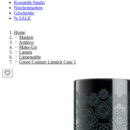
Kosmetik-Studio
Nischenmarken
Geschenke
% SALE
Home
Marken
Artdeco
Make-Up
Lippen
Lippenstifte
Green Couture Lipstick Case 1