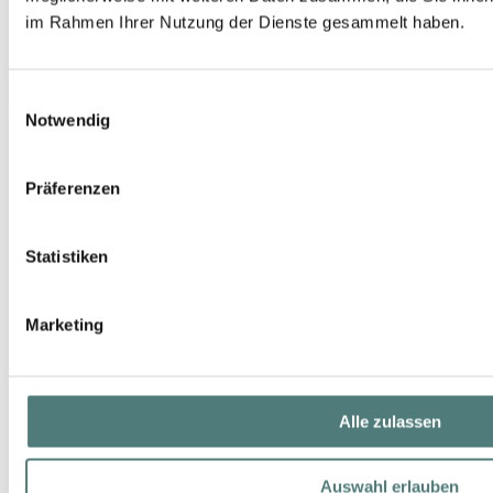
im Rahmen Ihrer Nutzung der Dienste gesammelt haben.
ARTDECO
Soft Eye Liner Waterproof
Einwilligungsauswahl
Eyeliner
Notwendig
7,95 €
Präferenzen
Statistiken
Marketing
Alle zulassen
Auswahl erlauben