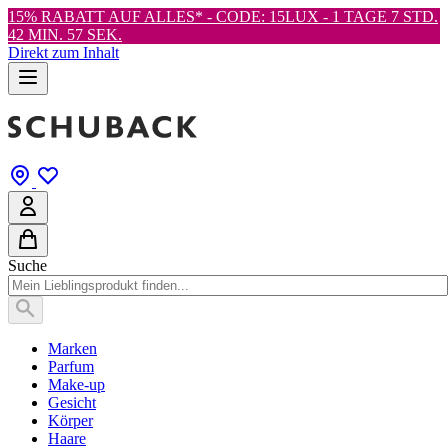
15% RABATT AUF ALLES* - CODE: 15LUX -
1 TAGE 7 STD.
42 MIN. 56 SEK.
Direkt zum Inhalt
Suche
Marken
Parfum
Make-up
Gesicht
Körper
Haare