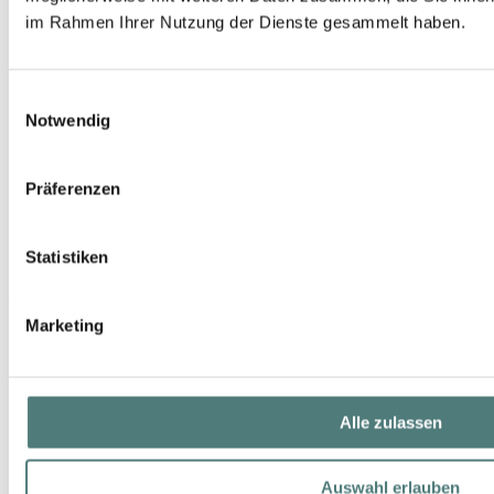
im Rahmen Ihrer Nutzung der Dienste gesammelt haben.
Einwilligungsauswahl
Notwendig
Präferenzen
SHISEIDO
Men Energizing Moisturizer Extra Light Fluid
Statistiken
Face Care
69,99 €
100 ml (69,99 € / 100 ml)
Marketing
Alle zulassen
Auswahl erlauben