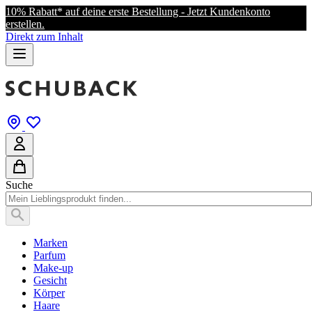
10% Rabatt* auf deine erste Bestellung - Jetzt Kundenkonto
erstellen.
Direkt zum Inhalt
Suche
Marken
Parfum
Make-up
Gesicht
Körper
Haare