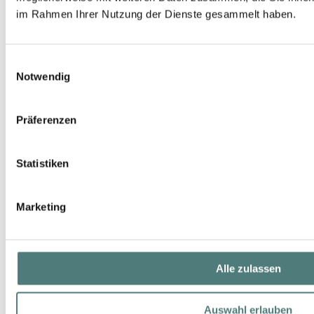
im Rahmen Ihrer Nutzung der Dienste gesammelt haben.
Einwilligungsauswahl
DR. HAUSCHKA
Notwendig
Rosen Bad Sonderedition
Bath
Präferenzen
UVP 17,50 €
16,19 €
Statistiken
100 ml (16,19 € / 100 ml)
Marketing
Alle zulassen
Auswahl erlauben