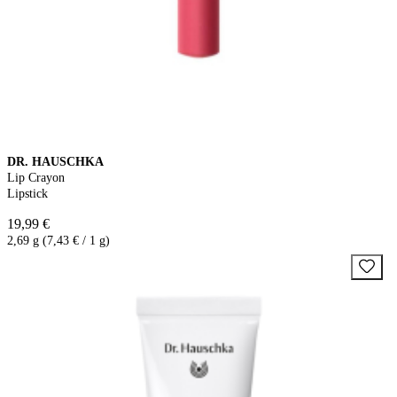
DR. HAUSCHKA
Lip Crayon
Lipstick
19,99 €
2,69 g (7,43 € / 1 g)