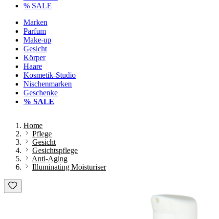
% SALE
Marken
Parfum
Make-up
Gesicht
Körper
Haare
Kosmetik-Studio
Nischenmarken
Geschenke
% SALE
Home
Pflege
Gesicht
Gesichtspflege
Anti-Aging
Illuminating Moisturiser