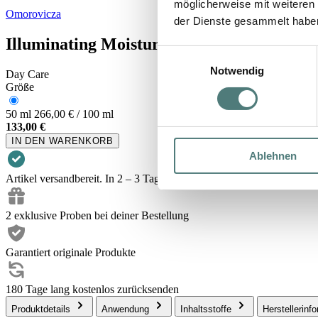
möglicherweise mit weiteren
Omorovicza
der Dienste gesammelt habe
Illuminating Moisturiser
Einwilligungsauswahl
Notwendig
Day Care
Größe
50 ml
266,00 € / 100 ml
133,00 €
IN DEN WARENKORB
Ablehnen
Artikel versandbereit. In 2 – 3 Tagen bei dir.
2 exklusive Proben bei deiner Bestellung
Garantiert originale Produkte
180 Tage lang kostenlos zurücksenden
Produktdetails
Anwendung
Inhaltsstoffe
Herstellerinf