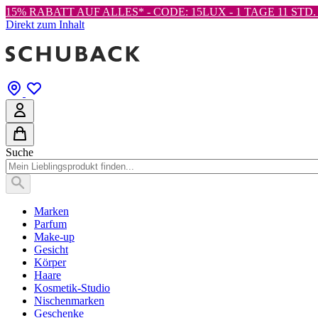
15% RABATT AUF ALLES* - CODE: 15LUX -
1 TAGE 11 STD. 
Direkt zum Inhalt
Suche
Marken
Parfum
Make-up
Gesicht
Körper
Haare
Kosmetik-Studio
Nischenmarken
Geschenke