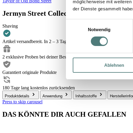
Taylor of Old Bond Street
möglicherweise mit weiteren
der Dienste gesammelt habe
Jermyn Street Collection Shaving Cream fo
Einwilligungsauswahl
Shaving
Notwendig
Artikel versandbereit. In 2 – 3 Tagen bei dir.
2 exklusive Proben bei deiner Bestellung
Ablehnen
Garantiert originale Produkte
180 Tage lang kostenlos zurücksenden
Produktdetails
Anwendung
Inhaltsstoffe
Herstellerinf
Press to skip carousel
DAS KÖNNTE DIR AUCH GEFALLEN