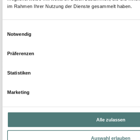
im Rahmen Ihrer Nutzung der Dienste gesammelt haben.
Einwilligungsauswahl
Notwendig
Präferenzen
JUVENA
Juvelia Nutri-Restore Eye Cream
Eye Care
Statistiken
UVP 90,00 €
Marketing
52,15 €
15 ml (347,67 € / 100 ml)
Alle zulassen
Auswahl erlauben