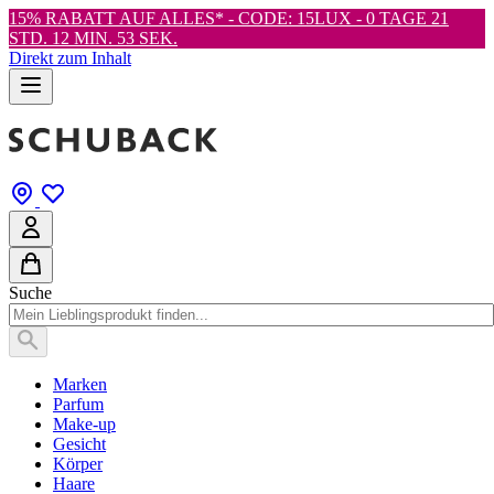
15% RABATT AUF ALLES* - CODE: 15LUX -
0 TAGE 21
STD. 12 MIN. 51 SEK.
Direkt zum Inhalt
Suche
Marken
Parfum
Make-up
Gesicht
Körper
Haare