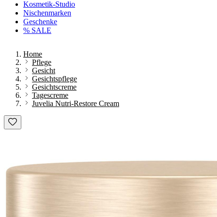
Kosmetik-Studio
Nischenmarken
Geschenke
% SALE
Home
Pflege
Gesicht
Gesichtspflege
Gesichtscreme
Tagescreme
Juvelia Nutri-Restore Cream