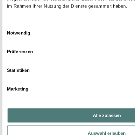
im Rahmen Ihrer Nutzung der Dienste gesammelt haben.
Einwilligungsauswahl
Notwendig
ARTDECO
Eye Brow Designer
Präferenzen
Eyebrow
12,95 €
Statistiken
1 g (12,95 € / 1 g)
Marketing
Alle zulassen
Auswahl erlauben