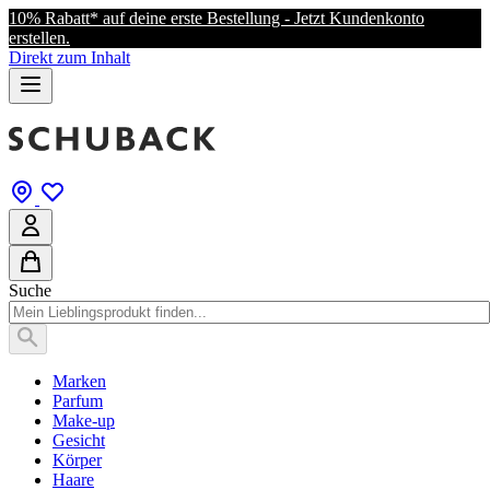
10% Rabatt* auf deine erste Bestellung - Jetzt Kundenkonto
erstellen.
Direkt zum Inhalt
Suche
Marken
Parfum
Make-up
Gesicht
Körper
Haare