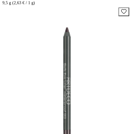
9,5 g (2,63 € / 1 g)