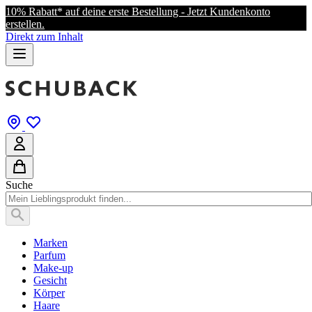
10% Rabatt* auf deine erste Bestellung - Jetzt Kundenkonto
erstellen.
Direkt zum Inhalt
Suche
Marken
Parfum
Make-up
Gesicht
Körper
Haare