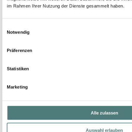
im Rahmen Ihrer Nutzung der Dienste gesammelt haben.
Einwilligungsauswahl
Notwendig
Präferenzen
JEAN PAUL GAULTIER
Le Beau Paradise Garden EdP Nat. Spray
EdP Spray
Statistiken
104,00 €
75 ml (138,67 € / 100 ml)
Marketing
Alle zulassen
Auswahl erlauben