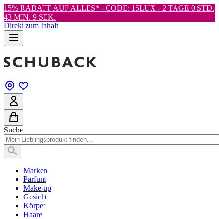
15% RABATT AUF ALLES* - CODE: 15LUX -
2 TAGE 0 STD.
43 MIN. 7 SEK.
Direkt zum Inhalt
Suche
Marken
Parfum
Make-up
Gesicht
Körper
Haare