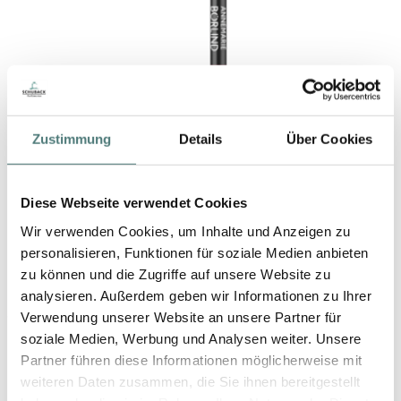
Zustimmung
Details
Über Cookies
Diese Webseite verwendet Cookies
ANNEMARIE BÖRLIND
Lip Liner Pencil
Wir verwenden Cookies, um Inhalte und Anzeigen zu
Lip Liner
personalisieren, Funktionen für soziale Medien anbieten
16,99 €
zu können und die Zugriffe auf unsere Website zu
1 g (16,99 € / 1 g)
analysieren. Außerdem geben wir Informationen zu Ihrer
3
Artikel
Verwendung unserer Website an unsere Partner für
soziale Medien, Werbung und Analysen weiter. Unsere
Partner führen diese Informationen möglicherweise mit
weiteren Daten zusammen, die Sie ihnen bereitgestellt