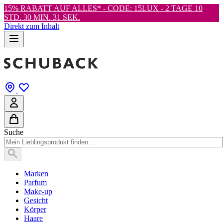
15% RABATT AUF ALLES* - CODE: 15LUX -
2 TAGE 10
STD. 30 MIN. 31 SEK.
Direkt zum Inhalt
Suche
Marken
Parfum
Make-up
Gesicht
Körper
Haare