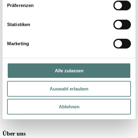
Präferenzen
Shop
Statistiken
Marken
Parfum
Marketing
Make-up
Gesicht
Körper
Alle zulassen
Haare
Auswahl erlauben
Nischenmarken
Geschenke
Ablehnen
% SALE
Über uns