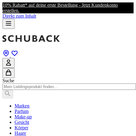
10% Rabatt* auf deine erste Bestellung - Jetzt Kundenkonto
erstellen.
Direkt zum Inhalt
Suche
Marken
Parfum
Make-up
Gesicht
Körper
Haare