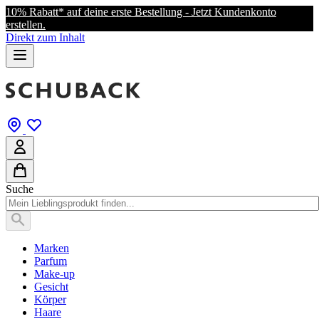
10% Rabatt* auf deine erste Bestellung - Jetzt Kundenkonto
erstellen.
Direkt zum Inhalt
Suche
Marken
Parfum
Make-up
Gesicht
Körper
Haare