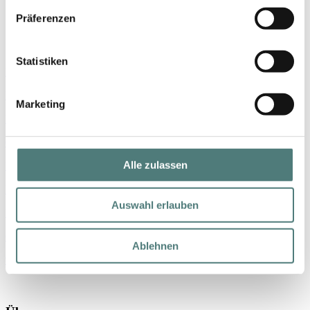
Präferenzen
Shop
Statistiken
Marken
Parfum
Marketing
Make-up
Gesicht
Alle zulassen
Körper
Haare
Auswahl erlauben
Nischenmarken
Geschenke
Ablehnen
% SALE