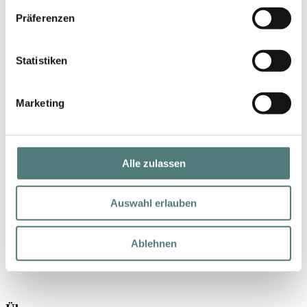
Präferenzen
Shop
Statistiken
Marken
Parfum
Marketing
Make-up
Gesicht
Alle zulassen
Körper
Haare
Auswahl erlauben
Nischenmarken
Geschenke
Ablehnen
% SALE