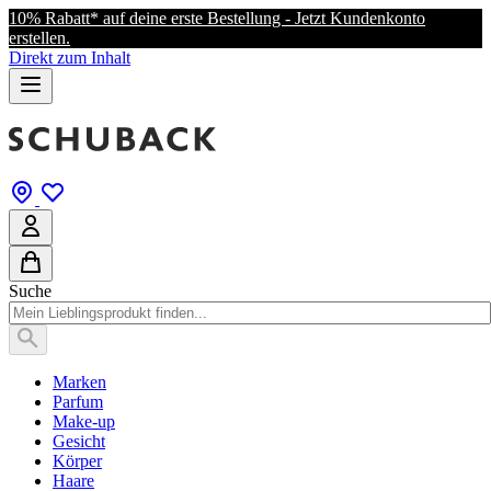
10% Rabatt* auf deine erste Bestellung - Jetzt Kundenkonto
erstellen.
Direkt zum Inhalt
Suche
Marken
Parfum
Make-up
Gesicht
Körper
Haare