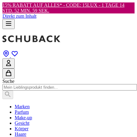
15% RABATT AUF ALLES* - CODE: 15LUX -
1 TAGE 14
STD. 52 MIN. 59 SEK.
Direkt zum Inhalt
Suche
Marken
Parfum
Make-up
Gesicht
Körper
Haare